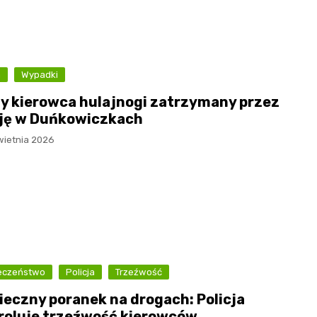
Muzeum Narodowe Ziemi
Przemyskiej
Nadrzeczne bulwary nad
Sanem
a
Wypadki
Przemyskie „misie” –
ny kierowca hulajnogi zatrzymany przez
miejskie rzeźby
cję w Duńkowiczkach
wietnia 2026
Zamek w Krasiczynie
eczeństwo
Policja
Trzeźwość
ieczny poranek na drogach: Policja
roluje trzeźwość kierowców