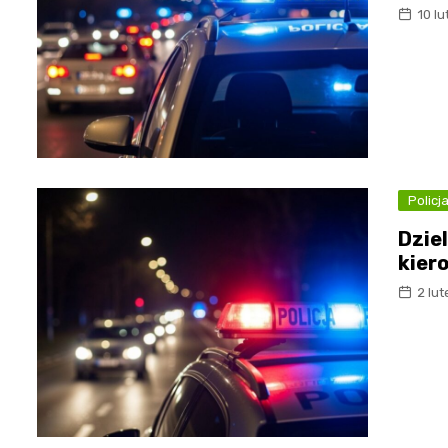
10 l
Policj
Dzie
kier
2 lu