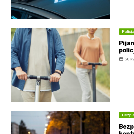
Policj
Pija
poli
30 k
Bezpi
Bezp
kont