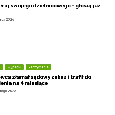
eraj swojego dzielnicowego – głosuj już
rca 2026
a
Wypadki
Zatrzymania
owca złamał sądowy zakaz i trafił do
ienia na 4 miesiące
utego 2026