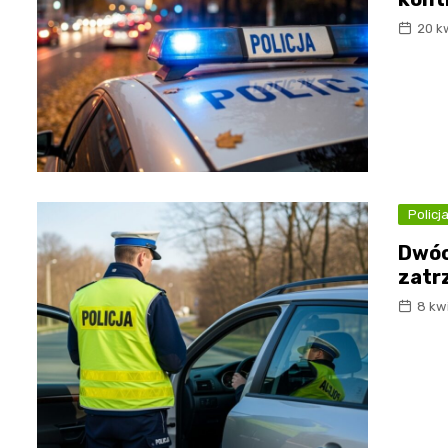
20 k
Policj
Dwóc
zatr
8 kw