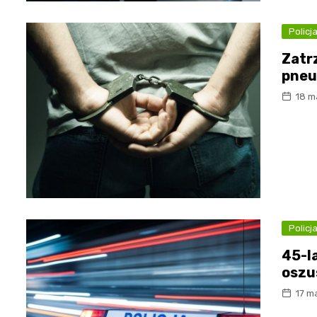
Policj
Zatr
pne
18 m
Policj
45-la
oszu
17 m