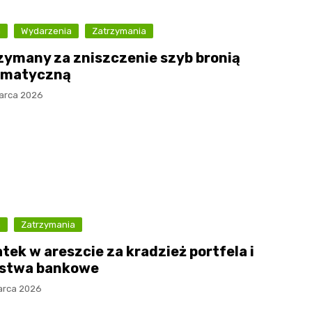
a
Wydarzenia
Zatrzymania
zymany za zniszczenie szyb bronią
umatyczną
arca 2026
a
Zatrzymania
tek w areszcie za kradzież portfela i
stwa bankowe
arca 2026