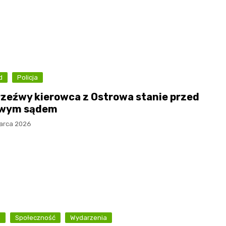
d
Policja
rzeźwy kierowca z Ostrowa stanie przed
owym sądem
arca 2026
a
Społeczność
Wydarzenia