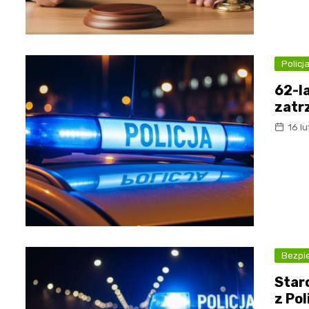
Policj
62-l
zatr
16 l
Bezpi
Star
z Po