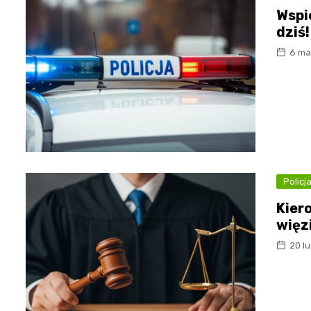
Wspi
dziś!
6 ma
Policj
Kier
więz
20 l