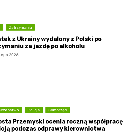
a
Zatrzymania
atek z Ukrainy wydalony z Polski po
zymaniu za jazdę po alkoholu
utego 2026
eczeństwo
Policja
Samorząd
osta Przemyski ocenia roczną współpracę
licją podczas odprawy kierownictwa