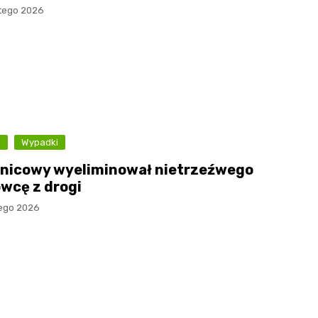
utego 2026
a
Wypadki
lnicowy wyeliminował nietrzeźwego
owcę z drogi
tego 2026