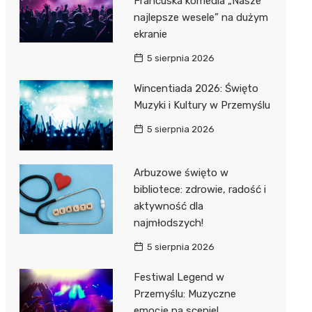
Francuska komedia „Nasze
najlepsze wesele” na dużym
ekranie
5 sierpnia 2026
Wincentiada 2026: Święto
Muzyki i Kultury w Przemyślu
5 sierpnia 2026
Arbuzowe święto w
bibliotece: zdrowie, radość i
aktywność dla
najmłodszych!
5 sierpnia 2026
Festiwal Legend w
Przemyślu: Muzyczne
emocje na scenie!