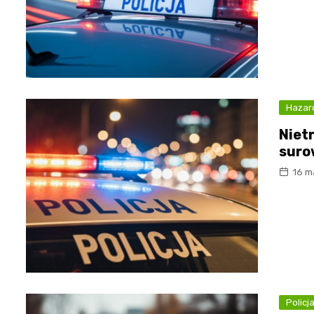
Hazar
Niet
sur
16 m
Policj