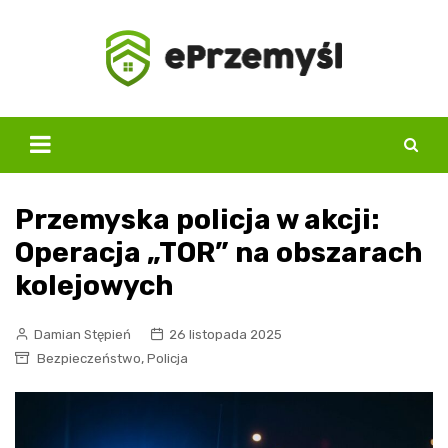
Skip
to
content
Przemyska policja w akcji:
Operacja „TOR” na obszarach
kolejowych
Damian Stępień
26 listopada 2025
,
Bezpieczeństwo
Policja