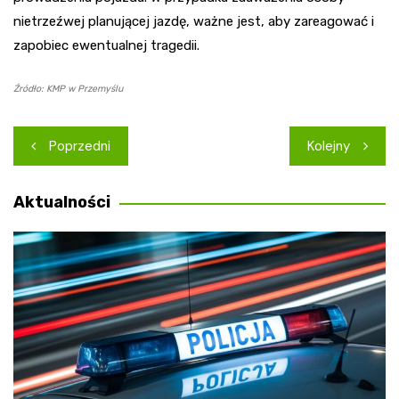
nietrzeźwej planującej jazdę, ważne jest, aby zareagować i
zapobiec ewentualnej tragedii.
Źródło: KMP w Przemyślu
Nawigacja
Poprzedni
Kolejny
wpisu
Aktualności