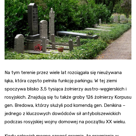
Na tym terenie przez wiele lat rozciągała się nieużywana
łąka, która często pełniła funkcję parkingu. W tej ziemi
spoczywa blisko 3,5 tysiąca żołnierzy austro-węgierskich i
rosyjskich. Znajdują się tu także groby 126 żołnierzy Korpusu
gen. Bredowa, którzy służyli pod komendą gen. Denikina –
jednego z kluczowych dowódców sił antybolszewickich
podczas rosyjskiej wojny domowej na początku XX wieku.
Kiedy człowiek mocno czegoś pragnie, to pragnienie w