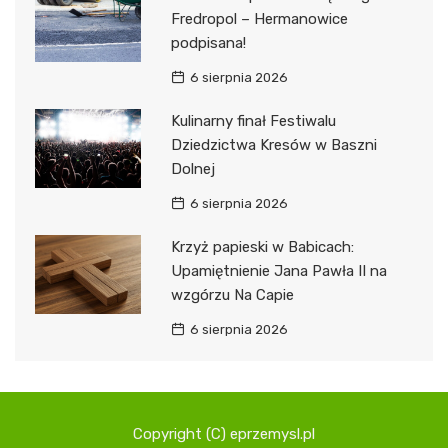
Fredropol – Hermanowice
podpisana!
6 sierpnia 2026
Kulinarny finał Festiwalu
Dziedzictwa Kresów w Baszni
Dolnej
6 sierpnia 2026
Krzyż papieski w Babicach:
Upamiętnienie Jana Pawła II na
wzgórzu Na Capie
6 sierpnia 2026
Copyright (C) eprzemysl.pl