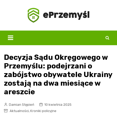
Skip
to
content
Decyzja Sądu Okręgowego w
Przemyślu: podejrzani o
zabójstwo obywatele Ukrainy
zostają na dwa miesiące w
areszcie
Damian Stępień
10 kwietnia 2025
,
Aktualności
Kroniki policyjne