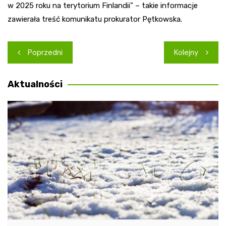
w 2025 roku na terytorium Finlandii” – takie informacje
zawierała treść komunikatu prokurator Pętkowska.
Nawigacja
Poprzedni
Kolejny
wpisu
Aktualności