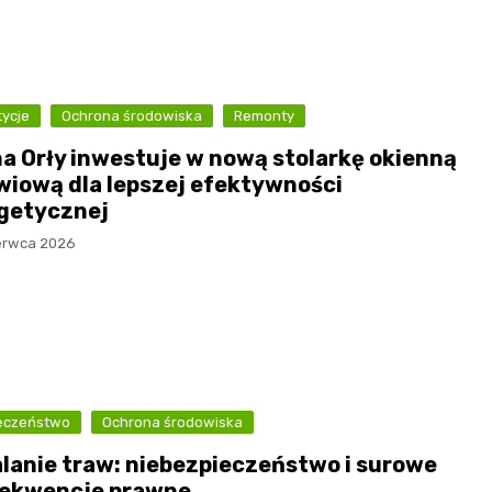
Muzeum Narodowe Ziemi
Przemyskiej
Nadrzeczne bulwary nad
Sanem
tycje
Ochrona środowiska
Remonty
Przemyskie „misie” –
a Orły inwestuje w nową stolarkę okienną
miejskie rzeźby
zwiową dla lepszej efektywności
getycznej
Zamek w Krasiczynie
erwca 2026
eczeństwo
Ochrona środowiska
lanie traw: niebezpieczeństwo i surowe
ekwencje prawne