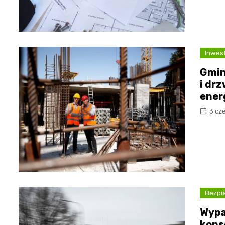
Inwes
Gmin
i dr
ener
3 cz
Bezpi
Wypa
kons