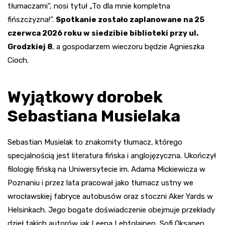
tłumaczami”, nosi tytuł „To dla mnie kompletna
fińszczyzna!”.
Spotkanie zostało zaplanowane na 25
czerwca 2026 roku w siedzibie biblioteki przy ul.
Grodzkiej 8
, a gospodarzem wieczoru będzie Agnieszka
Cioch.
Wyjątkowy dorobek
Sebastiana Musielaka
Sebastian Musielak to znakomity tłumacz, którego
specjalnością jest literatura fińska i anglojęzyczna. Ukończył
filologię fińską na Uniwersytecie im. Adama Mickiewicza w
Poznaniu i przez lata pracował jako tłumacz ustny we
wrocławskiej fabryce autobusów oraz stoczni Aker Yards w
Helsinkach. Jego bogate doświadczenie obejmuje przekłady
dzieł takich autorów jak Leena Lehtolainen, Sofi Oksanen,