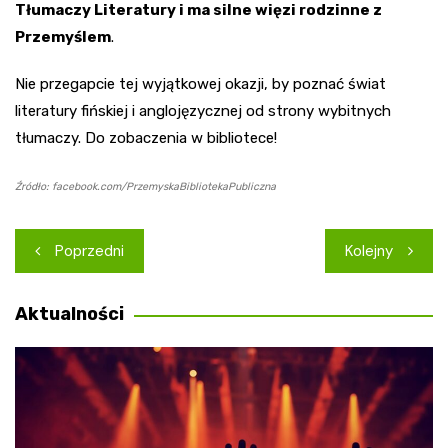
Tłumaczy Literatury i ma silne więzi rodzinne z
Przemyślem
.
Nie przegapcie tej wyjątkowej okazji, by poznać świat
literatury fińskiej i anglojęzycznej od strony wybitnych
tłumaczy. Do zobaczenia w bibliotece!
Źródło: facebook.com/PrzemyskaBibliotekaPubliczna
Nawigacja
Poprzedni
Kolejny
wpisu
Aktualności