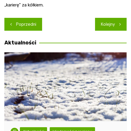
„karierę” za kółkiem.
Nawigacja
Poprzedni
Kolejny
wpisu
Aktualności