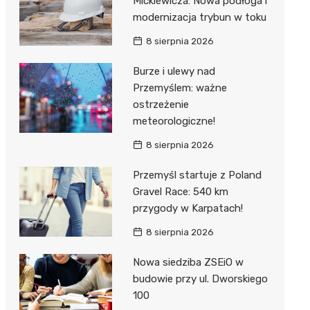
Mickiewicza: Nowa podłoga i
modernizacja trybun w toku
8 sierpnia 2026
Burze i ulewy nad
Przemyślem: ważne
ostrzeżenie
meteorologiczne!
8 sierpnia 2026
Przemyśl startuje z Poland
Gravel Race: 540 km
przygody w Karpatach!
8 sierpnia 2026
Nowa siedziba ZSEiO w
budowie przy ul. Dworskiego
100