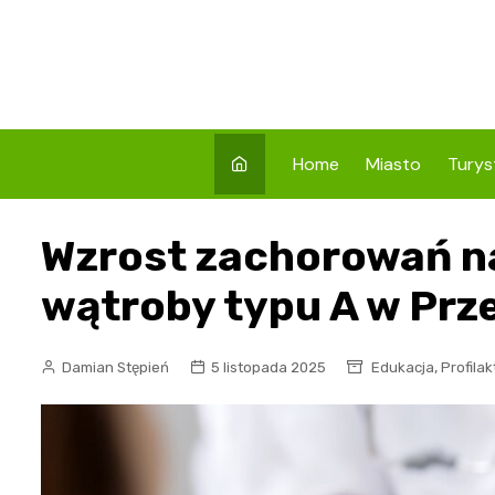
Skip
to
content
Home
Miasto
Turys
Co w
Wzrost zachorowań n
Prze
Atrak
wątroby typu A w Prze
Prze
Zaby
,
Damian Stępień
5 listopada 2025
Edukacja
Profila