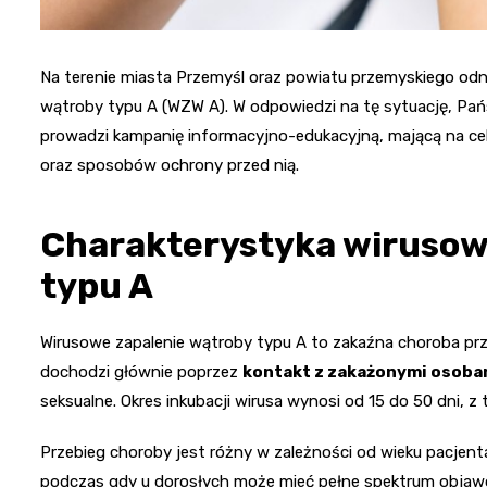
Na terenie miasta Przemyśl oraz powiatu przemyskiego od
wątroby typu A (WZW A). W odpowiedzi na tę sytuację, P
prowadzi kampanię informacyjno-edukacyjną, mającą na c
oraz sposobów ochrony przed nią.
Charakterystyka wirusow
typu A
Wirusowe zapalenie wątroby typu A to zakaźna choroba pr
dochodzi głównie poprzez
kontakt z zakażonymi osoba
seksualne. Okres inkubacji wirusa wynosi od 15 do 50 dni, 
Przebieg choroby jest różny w zależności od wieku pacjent
podczas gdy u dorosłych może mieć pełne spektrum objawów