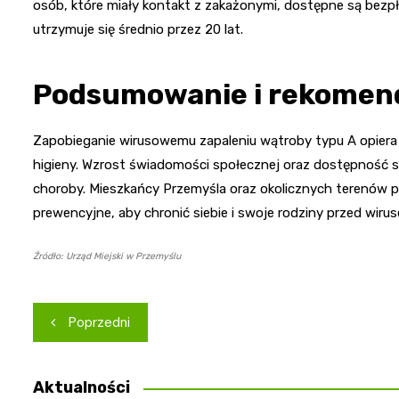
osób, które miały kontakt z zakażonymi, dostępne są bezp
utrzymuje się średnio przez 20 lat.
Podsumowanie i rekomen
Zapobieganie wirusowemu zapaleniu wątroby typu A opiera 
higieny. Wzrost świadomości społecznej oraz dostępność s
choroby. Mieszkańcy Przemyśla oraz okolicznych terenów po
prewencyjne, aby chronić siebie i swoje rodziny przed wiru
Źródło: Urząd Miejski w Przemyślu
Nawigacja
Poprzedni
wpisu
Aktualności