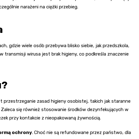
czególnie narażeni na ciężki przebieg.
a
h, gdzie wiele osób przebywa blisko siebie, jak przedszkola,
ransmisji wirusa jest brak higieny, co podkreśla znaczenie
u?
t przestrzeganie zasad higieny osobistej, takich jak staranne
mi. Zaleca się również stosowanie środków dezynfekujących w
czek przy kontakcie z nieopakowaną żywnością.
formą ochrony
. Choć nie są refundowane przez państwo, dla