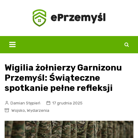
Skip
to
content
Wigilia żołnierzy Garnizonu
Przemyśl: Świąteczne
spotkanie pełne refleksji
Damian Stępień
17 grudnia 2025
,
Wojsko
Wydarzenia