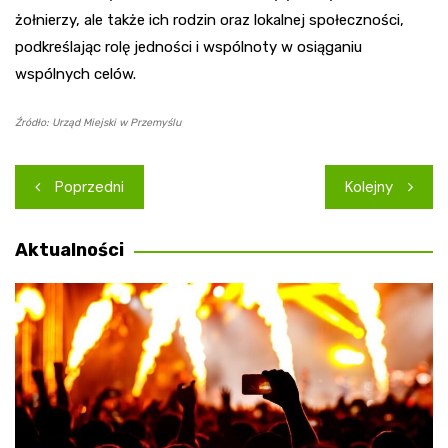
żołnierzy, ale także ich rodzin oraz lokalnej społeczności,
podkreślając rolę jedności i wspólnoty w osiąganiu
wspólnych celów.
Źródło: Urząd Miejski w Przemyślu
Nawigacja
Poprzedni
Kolejny
wpisu
Aktualności