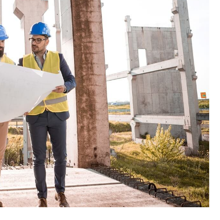
Muzeum Narodowe Ziemi
Przemyskiej
Nadrzeczne bulwary nad
Sanem
Przemyskie „misie” –
miejskie rzeźby
Zamek w Krasiczynie