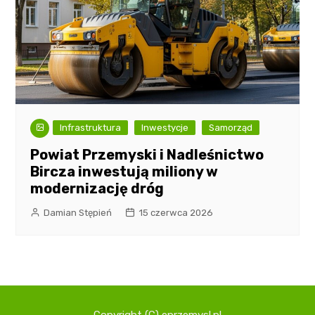
Infrastruktura
Inwestycje
Samorząd
Powiat Przemyski i Nadleśnictwo
Bircza inwestują miliony w
modernizację dróg
Damian Stępień
15 czerwca 2026
Copyright (C) eprzemysl.pl