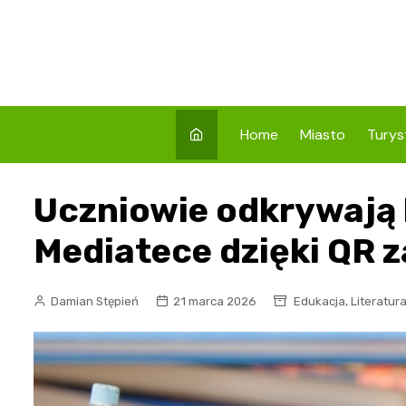
Skip
to
content
Home
Miasto
Turys
Co w
Uczniowie odkrywają 
Prze
Atrak
Mediatece dzięki QR
Prze
Zaby
,
Damian Stępień
21 marca 2026
Edukacja
Literatur