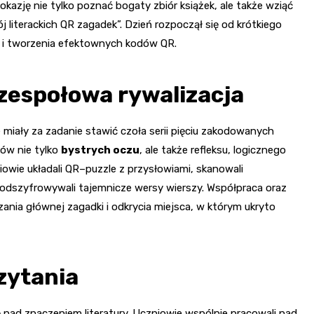
kazję nie tylko poznać bogaty zbiór książek, ale także wziąć
 literackich QR zagadek”. Dzień rozpoczął się od krótkiego
ii i tworzenia efektownych kodów QR.
zespołowa rywalizacja
e miały za zadanie stawić czoła serii pięciu zakodowanych
ów nie tylko
bystrych oczu
, ale także refleksu, logicznego
niowie układali QR–puzzle z przysłowiami, skanowali
 odszyfrowywali tajemnicze wersy wierszy. Współpraca oraz
nia głównej zagadki i odkrycia miejsca, w którym ukryto
zytania
nad znaczeniem literatury. Uczniowie wspólnie pracowali nad