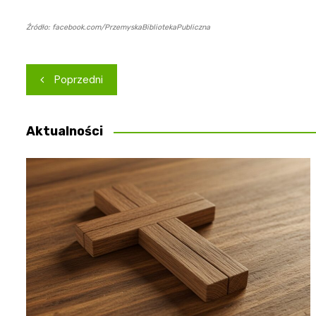
Źródło: facebook.com/PrzemyskaBibliotekaPubliczna
Nawigacja
Poprzedni
wpisu
Aktualności