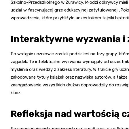
Szkolno-Przedszkolnego w Żurawicy. Młodzi odkrywcy mieli o
udział w fascynującej grze edukacyjnej zatytułowanej „Pokój
wprowadzenia, które przybliżyło uczestnikom tajniki histor
Interaktywne wyzwania i 
Po wstępie uczniowie zostali podzieleni na trzy grupy, któr
zagadek. Te intelektualne wyzwania wymagały od uczestnik
myślenia oraz wiedzy z zakresu literatury. W trakcie gry ucz
zakodowane tytuły książek oraz nazwiska autorów, a także
zaangażowanie wszystkich drużyn doprowadziły do rozwiąza
klucz.
Refleksja nad wartością c
Po emocjonujących zmaganiach przyszedł czas na refleksję 