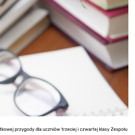
Muzeum Narodowe Ziemi
Przemyskiej
Nadrzeczne bulwary nad
Sanem
Przemyskie „misie” –
miejskie rzeźby
Zamek w Krasiczynie
kowej przygody dla uczniów trzeciej i czwartej klasy Zespołu