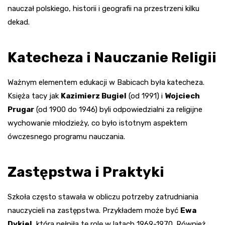
nauczał polskiego, historii i geografii na przestrzeni kilku
dekad.
Katecheza i Nauczanie Religii
Ważnym elementem edukacji w Babicach była katecheza.
Księża tacy jak
Kazimierz Bugiel
(od 1991) i
Wojciech
Prugar
(od 1900 do 1946) byli odpowiedzialni za religijne
wychowanie młodzieży, co było istotnym aspektem
ówczesnego programu nauczania.
Zastępstwa i Praktyki
Szkoła często stawała w obliczu potrzeby zatrudniania
nauczycieli na zastępstwa. Przykładem może być
Ewa
Dykiel
, która pełniła tę rolę w latach 1969-1970. Również