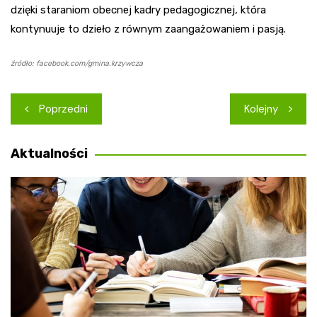
dzięki staraniom obecnej kadry pedagogicznej, która
kontynuuje to dzieło z równym zaangażowaniem i pasją.
źródło: facebook.com/gmina.krzywcza
Nawigacja
Poprzedni
Kolejny
wpisu
Aktualności