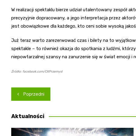
W realizacji spektaklu bierze udział utalentowany zespół ak
precyzyjnie dopracowany, a jego interpretacja przez akt
jest obowiązkowe dla każdego, kto ceni sobie wysoką jakoś
Już teraz warto zarezerwować czas i bilety na to wyjątkowe
spektakle – to również okazja do spotkania z ludźmi, którzy 
niepowtarzalnej szansy na zanurzenie się w świat emocji i ref
Źródło: facebook.com/CKPrzemysl
Nawigacja
Poprzedni
wpisu
Aktualności