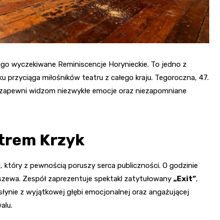
ługo wyczekiwane Reminiscencje Horynieckie. To jedno z
ku przyciąga miłośników teatru z całego kraju. Tegoroczna, 47.
 i zapewni widzom niezwykłe emocje oraz niezapomniane
atrem Krzyk
 który z pewnością poruszy serca publiczności. O godzinie
Maszewa. Zespół zaprezentuje spektakl zatytułowany
„Exit”
,
łynie z wyjątkowej głębi emocjonalnej oraz angażującej
alu.