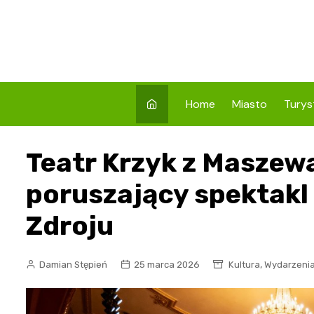
Skip
to
content
Home
Miasto
Turys
Co w
Teatr Krzyk z Maszew
Prze
Atrak
poruszający spektakl
Prze
Zdroju
Zaby
,
Damian Stępień
25 marca 2026
Kultura
Wydarzeni