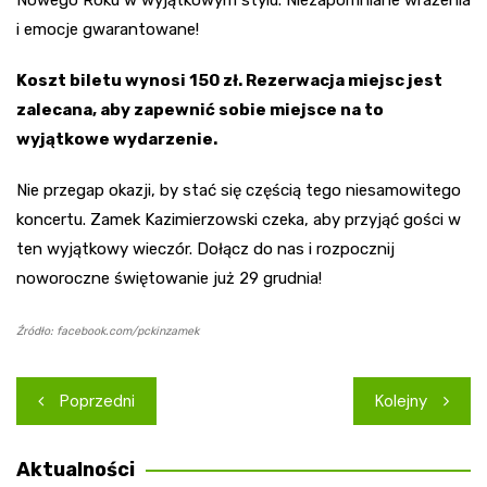
i emocje gwarantowane!
Koszt biletu wynosi 150 zł. Rezerwacja miejsc jest
zalecana, aby zapewnić sobie miejsce na to
wyjątkowe wydarzenie.
Nie przegap okazji, by stać się częścią tego niesamowitego
koncertu. Zamek Kazimierzowski czeka, aby przyjąć gości w
ten wyjątkowy wieczór. Dołącz do nas i rozpocznij
noworoczne świętowanie już 29 grudnia!
Źródło: facebook.com/pckinzamek
Nawigacja
Poprzedni
Kolejny
wpisu
Aktualności