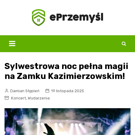
Skip
to
content
Sylwestrowa noc pełna magii
na Zamku Kazimierzowskim!
Damian Stępień
19 listopada 2025
,
Koncert
Wydarzenia