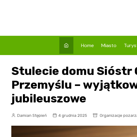
Skip
to
content
Home
Miasto
Turys
Co w
Stulecie domu Sióstr
Prze
Atrak
Przemyślu – wyjątko
Prze
jubileuszowe
Zaby
Damian Stępień
4 grudnia 2025
Organizacje pozar