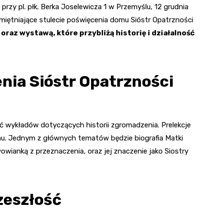
y pl. płk. Berka Joselewicza 1 w Przemyślu, 12 grudnia
miętniające stulecie poświęcenia domu Sióstr Opatrzności
raz wystawą, które przybliżą historię i działalność
enia Sióstr Opatrzności
ć wykładów dotyczących historii zgromadzenia. Prelekcje
nu. Jednym z głównych tematów będzie biografia Matki
wowianką z przeznaczenia, oraz jej znaczenie jako Siostry
zeszłość