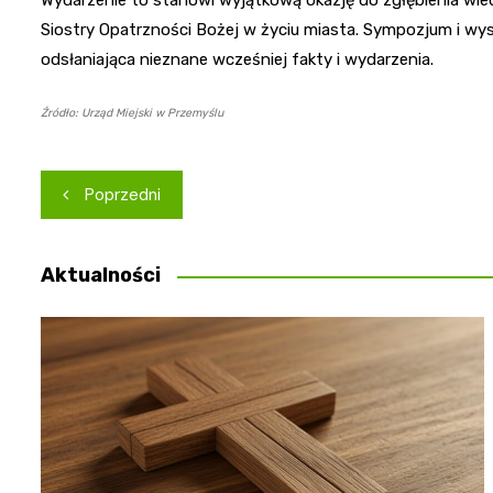
Wydarzenie to stanowi wyjątkową okazję do zgłębienia wiedzy
Siostry Opatrzności Bożej w życiu miasta. Sympozjum i wys
odsłaniająca nieznane wcześniej fakty i wydarzenia.
Źródło: Urząd Miejski w Przemyślu
Nawigacja
Poprzedni
wpisu
Aktualności