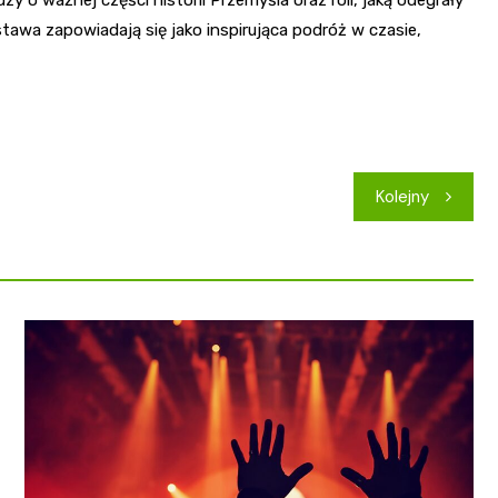
 o ważnej części historii Przemyśla oraz roli, jaką odegrały
tawa zapowiadają się jako inspirująca podróż w czasie,
Kolejny