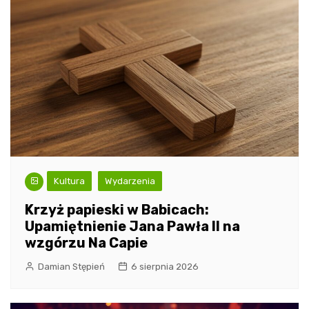
Kultura
Wydarzenia
Krzyż papieski w Babicach:
Upamiętnienie Jana Pawła II na
wzgórzu Na Capie
Damian Stępień
6 sierpnia 2026