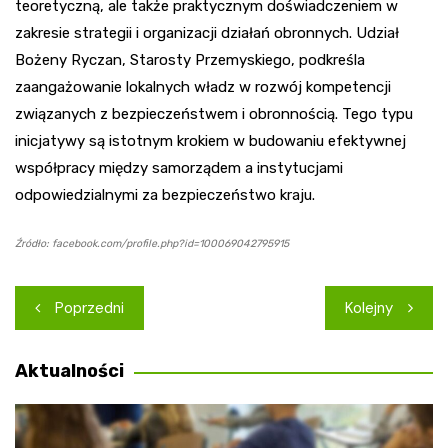
teoretyczną, ale także praktycznym doświadczeniem w
zakresie strategii i organizacji działań obronnych. Udział
Bożeny Ryczan, Starosty Przemyskiego, podkreśla
zaangażowanie lokalnych władz w rozwój kompetencji
związanych z bezpieczeństwem i obronnością. Tego typu
inicjatywy są istotnym krokiem w budowaniu efektywnej
współpracy między samorządem a instytucjami
odpowiedzialnymi za bezpieczeństwo kraju.
Źródło: facebook.com/profile.php?id=100069042795915
Nawigacja
Poprzedni
Kolejny
wpisu
Aktualności