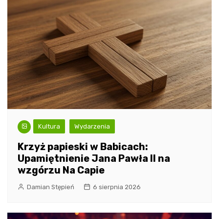
Kultura
Wydarzenia
Krzyż papieski w Babicach:
Upamiętnienie Jana Pawła II na
wzgórzu Na Capie
Damian Stępień
6 sierpnia 2026