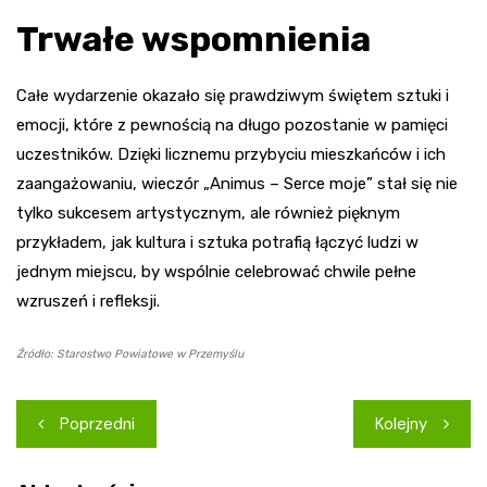
Trwałe wspomnienia
Całe wydarzenie okazało się prawdziwym świętem sztuki i
emocji, które z pewnością na długo pozostanie w pamięci
uczestników. Dzięki licznemu przybyciu mieszkańców i ich
zaangażowaniu, wieczór „Animus – Serce moje” stał się nie
tylko sukcesem artystycznym, ale również pięknym
przykładem, jak kultura i sztuka potrafią łączyć ludzi w
jednym miejscu, by wspólnie celebrować chwile pełne
wzruszeń i refleksji.
Źródło: Starostwo Powiatowe w Przemyślu
Nawigacja
Poprzedni
Kolejny
wpisu