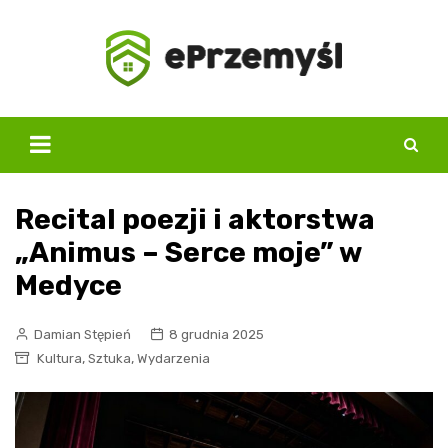
Skip
to
content
Recital poezji i aktorstwa
„Animus – Serce moje” w
Medyce
Damian Stępień
8 grudnia 2025
,
,
Kultura
Sztuka
Wydarzenia