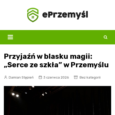
Skip
to
content
Przyjaźń w blasku magii:
„Serce ze szkła” w Przemyślu
Damian Stępień
3 czerwca 2026
Bez kategorii