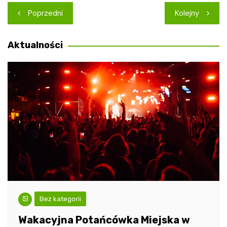
Nawigacja
Poprzedni
Kolejny
wpisu
Aktualności
Bez kategorii
Wakacyjna Potańcówka Miejska w