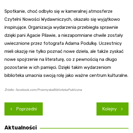
Spotkanie, choć odbyło się w kameralnej atmosferze
Czytelni Nowości Wydawniczych, okazało się wyjątkowo
inspirujące. Organizacja wydarzenia przebiegła sprawnie
dzięki pani Agacie Pilawie, a niezapomniane chwile zostały
uwiecznione przez fotografa Adama Podulkę. Uczestnicy
mieli okazję nie tylko poznać nowe dzieła, ale także zyskać
nowe spojrzenie na literaturę, co z pewnością na długo
pozostanie w ich pamięci. Dzięki takim wydarzeniom
biblioteka umacnia swoją rolę jako ważne centrum kulturalne.
Źródło: facebook.com/PrzemyskaBibliotekaPubliczna
Nawigacja
Poprzedni
Kolejny
wpisu
Aktualności