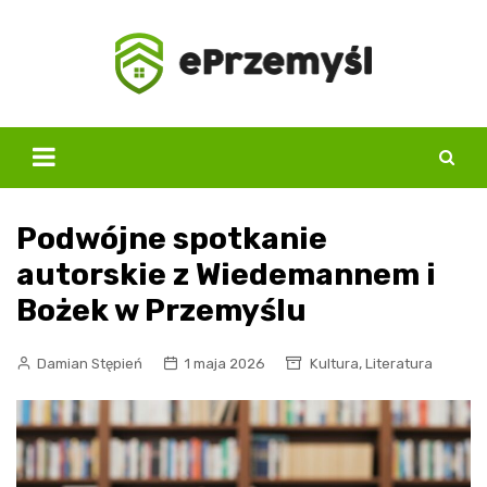
Skip
to
content
Podwójne spotkanie
autorskie z Wiedemannem i
Bożek w Przemyślu
,
Damian Stępień
1 maja 2026
Kultura
Literatura