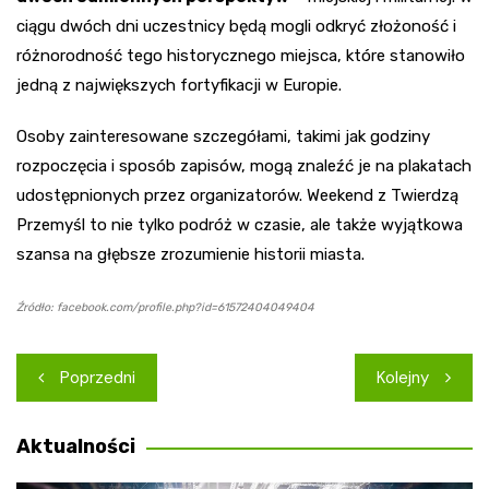
ciągu dwóch dni uczestnicy będą mogli odkryć złożoność i
różnorodność tego historycznego miejsca, które stanowiło
jedną z największych fortyfikacji w Europie.
Osoby zainteresowane szczegółami, takimi jak godziny
rozpoczęcia i sposób zapisów, mogą znaleźć je na plakatach
udostępnionych przez organizatorów. Weekend z Twierdzą
Przemyśl to nie tylko podróż w czasie, ale także wyjątkowa
szansa na głębsze zrozumienie historii miasta.
Źródło: facebook.com/profile.php?id=61572404049404
Nawigacja
Poprzedni
Kolejny
wpisu
Aktualności