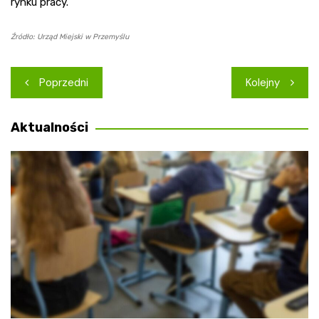
rynku pracy.
Źródło: Urząd Miejski w Przemyślu
Nawigacja
Poprzedni
Kolejny
wpisu
Aktualności