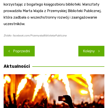
korzystając z bogatego księgozbioru biblioteki. Warsztaty
prowadziła Marta Wajda z Przemyskiej Biblioteki Publicznej,
która zadbała o wszechstronny rozwój i zaangażowanie
uczestników.
Źródło: facebook.com/PrzemyskaBibliotekaPubliczna
Nawigacja
Poprzedni
Kolejny
wpisu
Aktualności