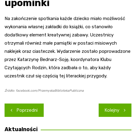
upominki
Na zakończenie spotkania każde dziecko miało możliwość
wykonania własnej zakładki do książki, co stanowiło
dodatkowy element kreatywnej zabawy. Uczestnicy
otrzymali również małe pamiątki w postaci misiowych
naklejek oraz ciasteczek. Wydarzenie zostało poprowadzone
przez Katarzynę Bednarz-Soję, koordynatora Klubu
Czytających Rodzin, która zadbała o to, aby każdy
uczestnik czuł się częścią tej literackiej przygody.
Źródło: facebook.com/PrzemyskaBibliotekaPubliczna
Nawigacja
Poprzedni
Kolejny
wpisu
Aktualności