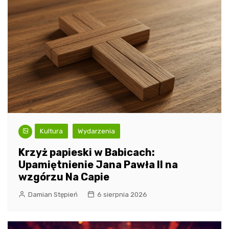
Kultura
Wydarzenia
Krzyż papieski w Babicach:
Upamiętnienie Jana Pawła II na
wzgórzu Na Capie
Damian Stępień
6 sierpnia 2026