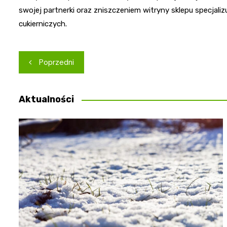
swojej partnerki oraz zniszczeniem witryny sklepu specjali
cukierniczych.
Nawigacja
Poprzedni
wpisu
Aktualności