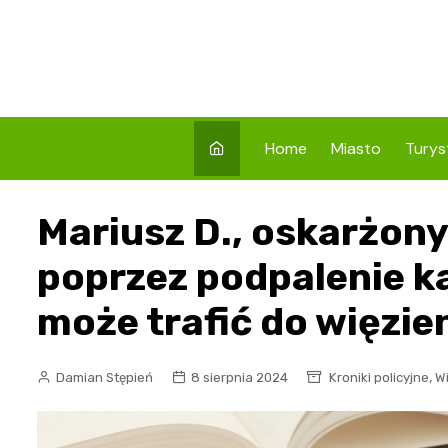
Skip
to
content
Home
Miasto
Turys
Co w
Mariusz D., oskarżon
Prze
Atrak
poprzez podpalenie k
Prze
może trafić do więzien
Zaby
,
Damian Stępień
8 sierpnia 2024
Kroniki policyjne
W