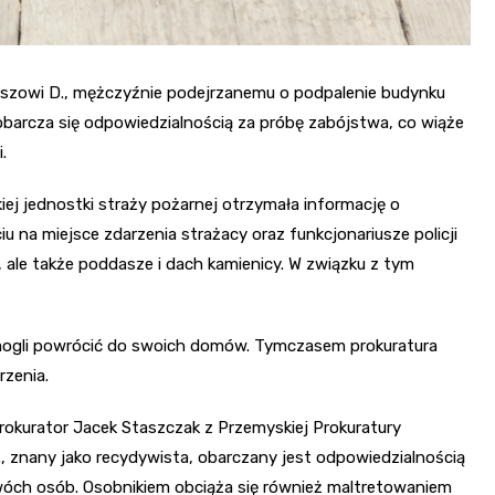
uszowi D., mężczyźnie podejrzanemu o podpalenie budynku
barcza się odpowiedzialnością za próbę zabójstwa, co wiąże
.
iej jednostki straży pożarnej otrzymała informację o
 na miejsce zdarzenia strażacy oraz funkcjonariusze policji
ą, ale także poddasze i dach kamienicy. W związku z tym
 mogli powrócić do swoich domów. Tymczasem prokuratura
rzenia.
prokurator Jacek Staszczak z Przemyskiej Prokuratury
, znany jako recydywista, obarczany jest odpowiedzialnością
wóch osób. Osobnikiem obciąża się również maltretowaniem