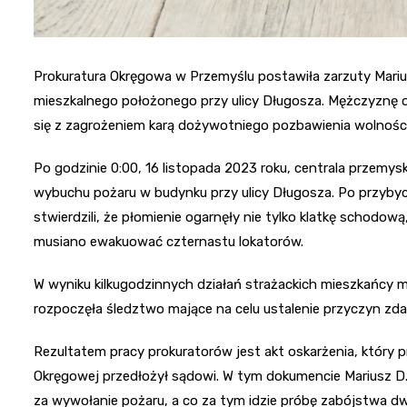
Prokuratura Okręgowa w Przemyślu postawiła zarzuty Mari
mieszkalnego położonego przy ulicy Długosza. Mężczyznę o
się z zagrożeniem karą dożywotniego pozbawienia wolności
Po godzinie 0:00, 16 listopada 2023 roku, centrala przemysk
wybuchu pożaru w budynku przy ulicy Długosza. Po przybyciu
stwierdzili, że płomienie ogarnęły nie tylko klatkę schodow
musiano ewakuować czternastu lokatorów.
W wyniku kilkugodzinnych działań strażackich mieszkańcy
rozpoczęła śledztwo mające na celu ustalenie przyczyn zda
Rezultatem pracy prokuratorów jest akt oskarżenia, który 
Okręgowej przedłożył sądowi. W tym dokumencie Mariusz D.
za wywołanie pożaru, a co za tym idzie próbę zabójstwa d