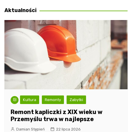
wpisu
Aktualności
Kultura
Remonty
Zabytki
Remont kapliczki z XIX wieku w
Przemyślu trwa w najlepsze
Damian Stępień
22 lipca 2026