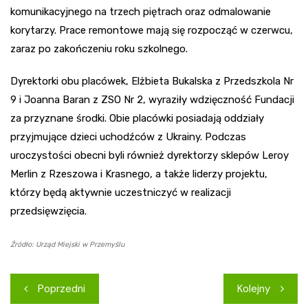
komunikacyjnego na trzech piętrach oraz odmalowanie
korytarzy. Prace remontowe mają się rozpocząć w czerwcu,
zaraz po zakończeniu roku szkolnego.
Dyrektorki obu placówek, Elżbieta Bukalska z Przedszkola Nr
9 i Joanna Baran z ZSO Nr 2, wyraziły wdzięczność Fundacji
za przyznane środki. Obie placówki posiadają oddziały
przyjmujące dzieci uchodźców z Ukrainy. Podczas
uroczystości obecni byli również dyrektorzy sklepów Leroy
Merlin z Rzeszowa i Krasnego, a także liderzy projektu,
którzy będą aktywnie uczestniczyć w realizacji
przedsięwzięcia.
Źródło: Urząd Miejski w Przemyślu
Nawigacja
Poprzedni
Kolejny