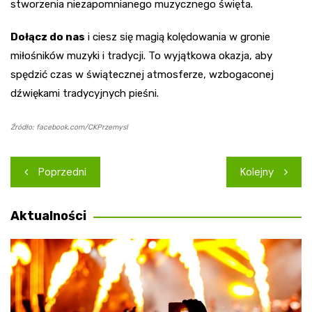
stworzenia niezapomnianego muzycznego święta.
Dołącz do nas
i ciesz się magią kolędowania w gronie
miłośników muzyki i tradycji. To wyjątkowa okazja, aby
spędzić czas w świątecznej atmosferze, wzbogaconej
dźwiękami tradycyjnych pieśni.
Źródło: facebook.com/CKPrzemysl
Nawigacja
Poprzedni
Kolejny
wpisu
Aktualności