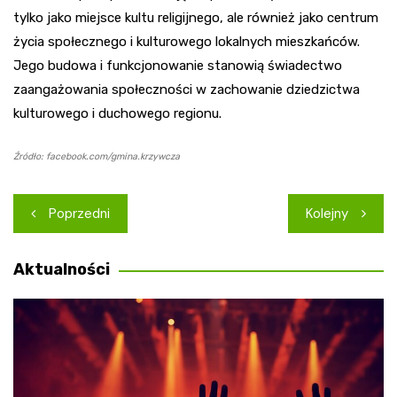
tylko jako miejsce kultu religijnego, ale również jako centrum
życia społecznego i kulturowego lokalnych mieszkańców.
Jego budowa i funkcjonowanie stanowią świadectwo
zaangażowania społeczności w zachowanie dziedzictwa
kulturowego i duchowego regionu.
Źródło: facebook.com/gmina.krzywcza
Nawigacja
Poprzedni
Kolejny
wpisu
Aktualności