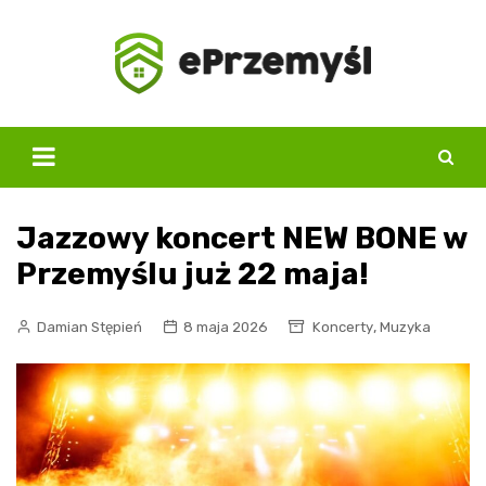
Skip
to
content
Jazzowy koncert NEW BONE w
Przemyślu już 22 maja!
,
Damian Stępień
8 maja 2026
Koncerty
Muzyka