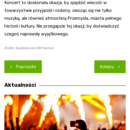
Koncert to doskonała okazja, by spędzić wieczór w
towarzystwie przyjaciół i rodziny, ciesząc się nie tylko
muzyką, ale również atmosferą Przemyśla, miasta pełnego
historii i kultury. Nie przegapcie tej okazji, by doświadczyć
czegoś naprawdę wyjątkowego.
Źródło: facebook.com/CKPrzemysl
Nawigacja
Poprzedni
Kolejny
wpisu
Aktualności