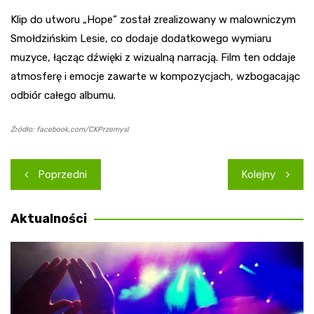
Klip do utworu „Hope” został zrealizowany w malowniczym
Smołdzińskim Lesie, co dodaje dodatkowego wymiaru
muzyce, łącząc dźwięki z wizualną narracją. Film ten oddaje
atmosferę i emocje zawarte w kompozycjach, wzbogacając
odbiór całego albumu.
Źródło: facebook.com/CKPrzemysl
Nawigacja
Poprzedni
Kolejny
wpisu
Aktualności