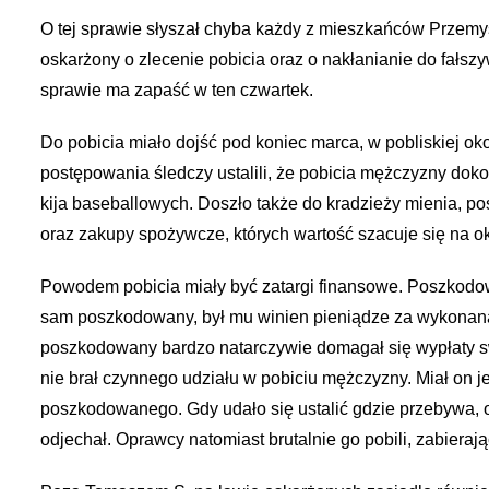
O tej sprawie słyszał chyba każdy z mieszkańców Przemyś
oskarżony o zlecenie pobicia oraz o nakłanianie do fałszy
sprawie ma zapaść w ten czwartek.
Do pobicia miało dojść pod koniec marca, w pobliskiej oko
postępowania śledczy ustalili, że pobicia mężczyzny dok
kija baseballowych. Doszło także do kradzieży mienia, p
oraz zakupy spożywcze, których wartość szacuje się na ok.
Powodem pobicia miały być zatargi finansowe. Poszkodow
sam poszkodowany, był mu winien pieniądze za wykonaną p
poszkodowany bardzo natarczywie domagał się wypłaty s
nie brał czynnego udziału w pobiciu mężczyzny. Miał on 
poszkodowanego. Gdy udało się ustalić gdzie przebywa,
odjechał. Oprawcy natomiast brutalnie go pobili, zabieraj