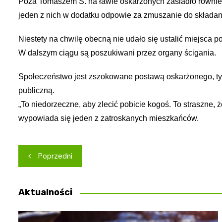
Poza Tomaszem S. na ławie oskarżonych zasiadło równie
jeden z nich w dodatku odpowie za zmuszanie do składan
Niestety na chwilę obecną nie udało się ustalić miejsca 
W dalszym ciągu są poszukiwani przez organy ścigania.
Społeczeństwo jest zszokowane postawą oskarżonego, tym 
publiczną.
„
To niedorzeczne, aby zlecić pobicie kogoś. To straszne, ż
wypowiada się jeden z zatroskanych mieszkańców.
Nawigacja
Poprzedni
wpisu
Aktualności