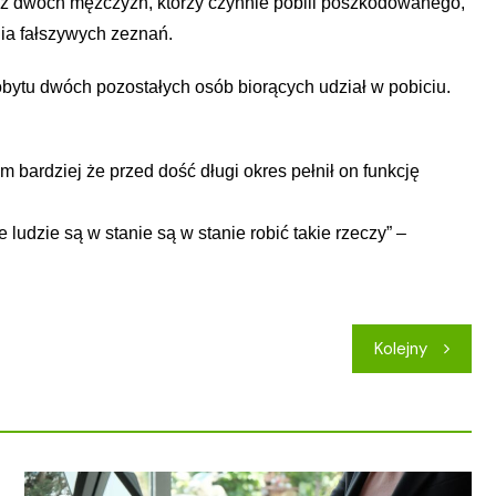
ż dwóch mężczyzn, którzy czynnie pobili poszkodowanego,
ia fałszywych zeznań.
pobytu dwóch pozostałych osób biorących udział w pobiciu.
bardziej że przed dość długi okres pełnił on funkcję
e
ludzie są w stanie są w stanie robić takie rzeczy” –
Kolejny