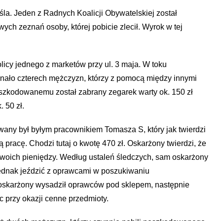
la. Jeden z Radnych Koalicji Obywatelskiej został
wych zeznań osoby, której pobicie zlecił. Wyrok w tej
licy jednego z marketów przy ul. 3 maja. W toku
onało czterech mężczyzn, którzy z pomocą między innymi
oszkodowanemu został zabrany zegarek warty ok. 150 zł
 50 zł.
any był byłym pracownikiem Tomasza S, który jak twierdzi
racę. Chodzi tutaj o kwotę 470 zł. Oskarżony twierdzi, że
woich pieniędzy. Według ustaleń śledczych, sam oskarżony
jednak jeździć z oprawcami w poszukiwaniu
 oskarżony wysadził oprawców pod sklepem, następnie
ąc przy okazji cenne przedmioty.