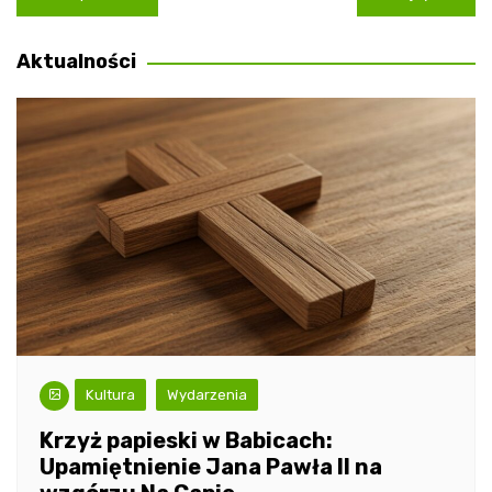
wpisu
Aktualności
Kultura
Wydarzenia
Krzyż papieski w Babicach:
Upamiętnienie Jana Pawła II na