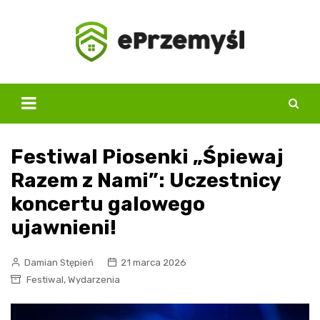
Skip
to
content
Festiwal Piosenki „Śpiewaj
Razem z Nami”: Uczestnicy
koncertu galowego
ujawnieni!
Damian Stępień
21 marca 2026
,
Festiwal
Wydarzenia