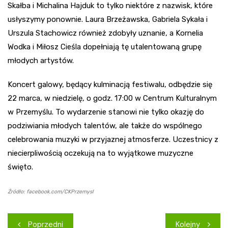
Skałba i Michalina Hajduk to tylko niektóre z nazwisk, które
usłyszymy ponownie. Laura Brzeżawska, Gabriela Sykała i
Urszula Stachowicz również zdobyły uznanie, a Kornelia
Wodka i Miłosz Cieśla dopełniają tę utalentowaną grupę
młodych artystów.
Koncert galowy, będący kulminacją festiwalu, odbędzie się
22 marca, w niedzielę, o godz. 17:00 w Centrum Kulturalnym
w Przemyślu. To wydarzenie stanowi nie tylko okazję do
podziwiania młodych talentów, ale także do wspólnego
celebrowania muzyki w przyjaznej atmosferze. Uczestnicy z
niecierpliwością oczekują na to wyjątkowe muzyczne
święto.
Źródło: facebook.com/CKPrzemysl
Nawigacja
Poprzedni
Kolejny