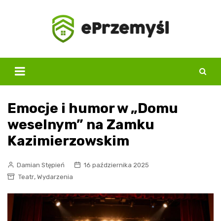
Skip
to
content
Emocje i humor w „Domu
weselnym” na Zamku
Kazimierzowskim
Damian Stępień
16 października 2025
,
Teatr
Wydarzenia