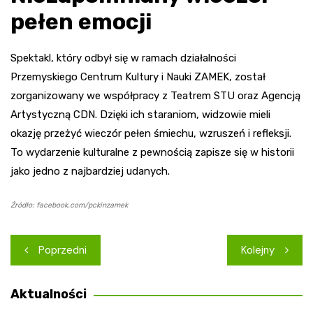
pełen emocji
Spektakl, który odbył się w ramach działalności
Przemyskiego Centrum Kultury i Nauki ZAMEK, został
zorganizowany we współpracy z Teatrem STU oraz Agencją
Artystyczną CDN. Dzięki ich staraniom, widzowie mieli
okazję przeżyć wieczór pełen śmiechu, wzruszeń i refleksji.
To wydarzenie kulturalne z pewnością zapisze się w historii
jako jedno z najbardziej udanych.
Źródło: facebook.com/pckinzamek
Nawigacja
Poprzedni
Kolejny
wpisu
Aktualności