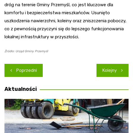
dróg na terenie Gminy Przemyśl, co jest kluczowe dla
komfortu i bezpieczeństwa mieszkańców. Usunięto
uszkodzenia nawierzchni, koleiny oraz zniszczenia poboczy,
co z pewnością przyczyni się do lepszego funkcjonowania
lokalnej infrastruktury w przyszłości.
Źródło: Urząd Gminy Przemyśl
Nawigacja
Poprzedni
Kolejny
wpisu
Aktualności