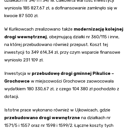
działkach nr 34/11 i 34/18. Całkowita wartość inwestycji
wyniosła 185 827,67 zł, a dofinansowanie zamknęło się w
kwocie 87 500 zł.
W Kuńkowcach zrealizowano także
modernizację kolejnej
drogi wewnętrznej
, obejmującą działki nr 360/115 i inne,
na której przebudowano również przepust. Koszt tej
inwestycji to 349 614,34 zł, przy czym wsparcie finansowe
wyniosło 231 109 zł.
Inwestycja w
przebudowę drogi gminnej Pikulice –
Grochowce
w miejscowości Grochowce zaowocowała
wydatkiem 180 330,67 zł, z czego 104 380 zł pochodziło z
dotacji.
Istotne prace wykonano również w Ujkowicach, gdzie
przebudowano drogi wewnętrzne
na działkach nr
1571/5 i 1557 oraz nr 1598 i 1599/2. Łączne koszty tych