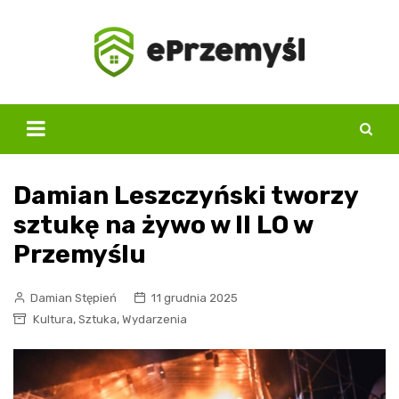
Skip
to
content
Damian Leszczyński tworzy
sztukę na żywo w II LO w
Przemyślu
Damian Stępień
11 grudnia 2025
,
,
Kultura
Sztuka
Wydarzenia