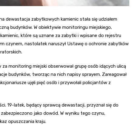
na dewastacja zabytkowych kamienic stała się udziałem
ryczną budynków. W obiektywie monitoringu miejskiego,
kamienic, które są uznane za zabytki i wpisane do rejestru
 czynem, nastolatek naruszył Ustawę o ochronie zabytków
ratorskich.
 za monitoring miejski obserwował grupę osób idących ulicą
wacje budynków, tworząc na nich napisy sprayem. Zareagował
cjonariusze ujęli pięć osób i przywołali policjantów z
ci. 19-latek, będący sprawcą dewastacji, przyznał się do
rą zabezpieczono jako dowód. W wyniku tego czynu,
kaz opuszczania kraju.