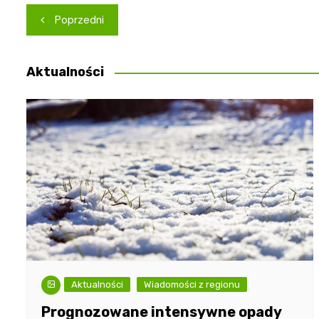
Nawigacja
Poprzedni
wpisu
Aktualności
Aktualności
Wiadomości z regionu
Prognozowane intensywne opady