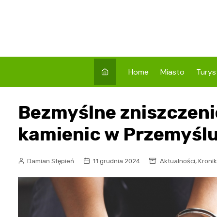
Skip
to
content
Home
Miasto
Turys
Co w
Bezmyślne zniszczen
Prze
Atrak
kamienic w Przemyślu
Prze
Zaby
,
Damian Stępień
11 grudnia 2024
Aktualności
Kronik