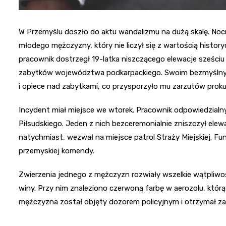
W Przemyślu doszło do aktu wandalizmu na dużą skalę. Noc
młodego mężczyzny, który nie liczył się z wartością histo
pracownik dostrzegł 19-latka niszczącego elewacje sześciu 
zabytków województwa podkarpackiego. Swoim bezmyślnym
i opiece nad zabytkami, co przysporzyło mu zarzutów proku
Incydent miał miejsce we wtorek. Pracownik odpowiedzialny
Piłsudskiego. Jeden z nich bezceremonialnie zniszczył ele
natychmiast, wezwał na miejsce patrol Straży Miejskiej. Funk
przemyskiej komendy.
Zwierzenia jednego z mężczyzn rozwiały wszelkie wątpliwoś
winy. Przy nim znaleziono czerwoną farbę w aerozolu, któ
mężczyzna został objęty dozorem policyjnym i otrzymał za