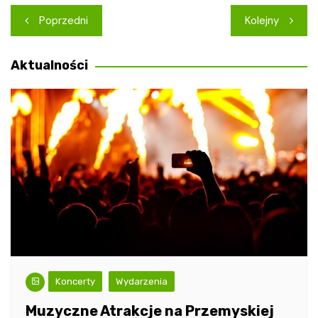
Nawigacja
Poprzedni
Kolejny
wpisu
Aktualności
Koncerty
Wydarzenia
Muzyczne Atrakcje na Przemyskiej