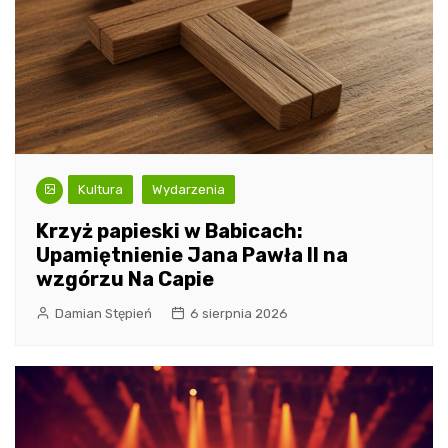
Kultura
Wydarzenia
Krzyż papieski w Babicach:
Upamiętnienie Jana Pawła II na
wzgórzu Na Capie
Damian Stępień
6 sierpnia 2026