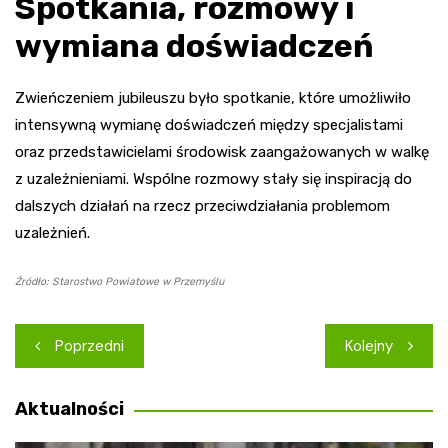
Spotkania, rozmowy i
wymiana doświadczeń
Zwieńczeniem jubileuszu było spotkanie, które umożliwiło
intensywną wymianę doświadczeń między specjalistami
oraz przedstawicielami środowisk zaangażowanych w walkę
z uzależnieniami. Wspólne rozmowy stały się inspiracją do
dalszych działań na rzecz przeciwdziałania problemom
uzależnień.
Źródło: Starostwo Powiatowe w Przemyślu
Nawigacja
Poprzedni
Kolejny
wpisu
Aktualności