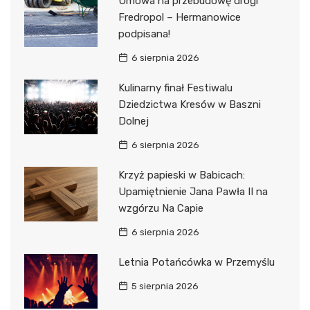
Umowa na przebudowę drogi
Fredropol – Hermanowice
podpisana!
6 sierpnia 2026
Kulinarny finał Festiwalu
Dziedzictwa Kresów w Baszni
Dolnej
6 sierpnia 2026
Krzyż papieski w Babicach:
Upamiętnienie Jana Pawła II na
wzgórzu Na Capie
6 sierpnia 2026
Letnia Potańcówka w Przemyślu
5 sierpnia 2026